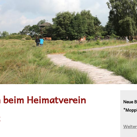
 beim Heimatverein
Neue B
"Moppi
t
Weiter