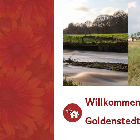
2
3
4
Willkommen
Goldensted